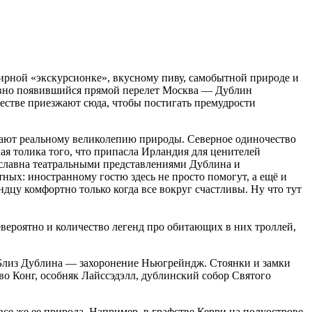
ширной «экскурсионке», вкусному пиву, самобытной природе и
давно появившийся прямой перелет Москва — Дублин
естве приезжают сюда, чтобы постигать премудрости
ывают реальному великолепию природы. Северное одиночество
я толика того, что припасла Ирландия для ценителей
 славна театральными представлениями Дублина и
ых: иностранному гостю здесь не просто помогут, а ещё и
ндцу комфортно только когда все вокруг счастливы. Ну что тут
ероятно и количество легенд про обитающих в них троллей,
. Близ Дублина — захоронение Ньюгрейндж. Стоянки и замки
о Конг, особняк Лайссэдэлл, дублинский собор Святого
се же ее природа. Например, в графстве Керри на полуострове