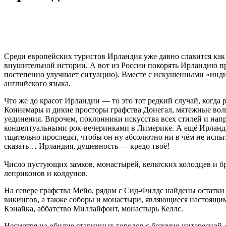
Среди европейских туристов Ирландия уже давно славится как
внушительной истории. А вот из России покорять Ирландию п
постепенно улучшает ситуацию). Вместе с искушенными «инди
английского языка.
Что же до красот Ирландии — то это тот редкий случай, когд
Коннемары и дикие просторы графства Донегал, мятежные волн
уединения. Впрочем, поклонники искусства всех стилей и нап
концептуальными рок-вечеринками в Лимерике. А ещё Ирландию
тщательно проследят, чтобы он ну абсолютно ни в чём не испы
сказать… Ирландия, душевность — кредо твоё!
Число пустующих замков, монастырей, кельтских колодцев и 
леприконов и колдунов.
На севере графства Мейо, рядом с Сид-Филдс найдены остатки 
викингов, а также соборы и монастыри, являющиеся настоящим
Кэнайка, аббатство Миллайфонт, монастырь Келлс.
Несмотря на обилие старинных городов с безумно интересной «