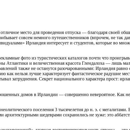
 отличное место для проведения отпуска — благодаря своей об
рибывает совсем немного путешественников (впрочем, не так 
видуалами» Ирландия интересует и студентов, которые во множ
а рекламные фото из туристических каталогов почти что проигр
ы Атлантики и величественная красота Глендалоха — лишь мала
равлений также не останутся разочарованными: Ирландия равно
 как нельзя лучше характеризует фантастическое радушие местн
тывал затруднения. Секрет национального характера прост: ирла
брошенных домов в Ирландии — совершенно невероятное. Как нев
неолитического поселения 3 тысячелетия до н. э. с мегалитами
и архитектурными шедеврами сохранились не хуже: это аббатств
экскурсионкой», главная достопримечательность страны — это в