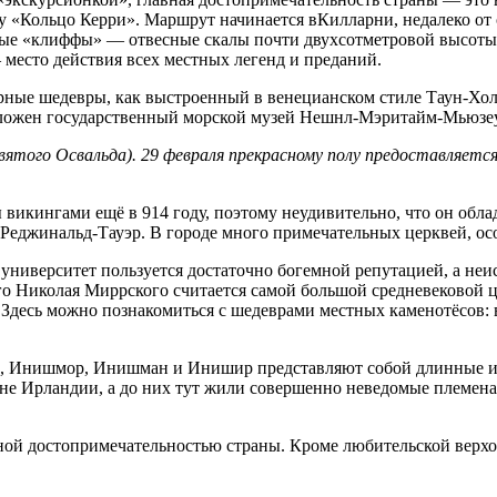
«Кольцо Керри». Маршрут начинается вКилларни, недалеко от 
ые «клиффы» — отвесные скалы почти двухсотметровой высоты н
место действия всех местных легенд и преданий.
ные шедевры, как выстроенный в венецианском стиле Таун-Холл
положен государственный морской музей Нешнл-Мэритайм-Мьюзе
вятого Освальда). 29 февраля прекрасному полу предоставляет
 викингами ещё в 914 году, поэтому неудивительно, что он об
Реджинальд-Тауэр. В городе много примечательных церквей, ос
о университет пользуется достаточно богемной репутацией, а не
го Николая Миррского считается самой большой средневековой
. Здесь можно познакомиться с шедеврами местных каменотёсов:
ва, Инишмор, Инишман и Инишир представляют собой длинные и
ане Ирландии, а до них тут жили совершенно неведомые племена
ой достопримечательностью страны. Кроме любительской верхо