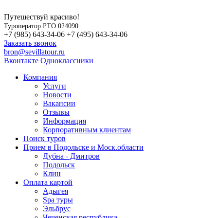
Путешествуй красиво!
Туроператор РТО 024090
+7 (985) 643-34-06
+7 (495) 643-34-06
Заказать звонок
bron@sevillatour.ru
Вконтакте
Одноклассники
Компания
Услуги
Новости
Вакансии
Отзывы
Информация
Корпоративным клиентам
Поиск туров
Прием в Подольске и Моск.области
Дубна - Дмитров
Подольск
Клин
Оплата картой
Адыгея
Spa туры
Эльбрус
Чеченская республика