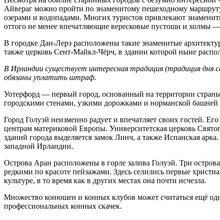
Айвераг можно пройти по знаменитому пешеходному маршруту 
озерами и водопадами. Многих туристов привлекают знаменит
оттого не менее впечатляющие вересковые пустоши и холмы — 
В городке Дан-Лерэ расположены такие знаменитые архитектур
также церковь Сент-Майкл-Чёрч, в здании которой ныне рас
В Ирландии существует интересная традиция (традиция дня с
обязаны уплатить штраф.
Уотерфорд — первый город, основанный на территории страны
городскими стенами, узкими дорожками и норманской башней 
Город Голуэй неизменно радует и впечатляет своих гостей. Ег
центрам материковой Европы. Университетская церковь Свято
зданий города выделяется замок Линч, а также Испанская арка
западной Ирландии.
Острова Аран расположены в горле залива Голуэй. Три остро
редкими по красоте пейзажами. Здесь селились первые христи
культуре, в то время как в других местах она почти исчезла.
Множество конюшен и конных клубов может считаться ещё одн
профессиональных конных скачек.