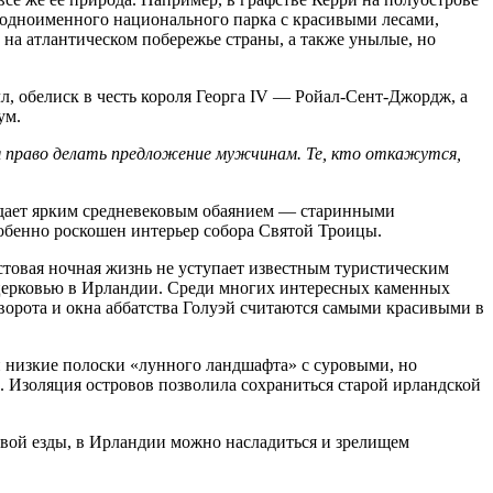
одноименного национального парка с красивыми лесами,
а атлантическом побережье страны, а также унылые, но
, обелиск в честь короля Георга IV — Ройал-Сент-Джордж, а
ум.
ся право делать предложение мужчинам. Те, кто откажутся,
ладает ярким средневековым обаянием — старинными
обенно роскошен интерьер собора Святой Троицы.
истовая ночная жизнь не уступает известным туристическим
 церковью в Ирландии. Среди многих интересных каменных
 ворота и окна аббатства Голуэй считаются самыми красивыми в
 низкие полоски «лунного ландшафта» с суровыми, но
. Изоляция островов позволила сохраниться старой ирландской
вой езды, в Ирландии можно насладиться и зрелищем