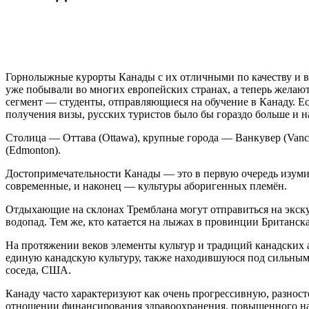
Горнолыжные курорты Канады с их отличными по качеству и в
уже побывали во многих европейских странах, а теперь желаю
сегмент — студенты, отправляющиеся на обучение в Канаду. Ес
получения визы, русских туристов было бы гораздо больше и н
Столица — Оттава (Ottawa), крупные города — Ванкувер (Vancou
(Edmonton).
Достопримечательности Канады — это в первую очередь изуми
современные, и наконец — культуры аборигенных племён.
Отдыхающие на склонах Тремблана могут отправиться на экску
водопад. Тем же, кто катается на лыжах в провинции Британск
На протяжении веков элементы культур и традиций канадских 
единую канадскую культуру, также находившуюся под сильным
соседа, США.
Канаду часто характеризуют как очень прогрессивную, разнос
отношении финансирования здравоохранения, повышенного нал