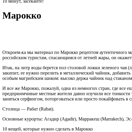
10 минут, засекайте!
Марокко
Откроем-ка мы материал по Марокко рецептом аутентичного ма
российским туристам, спасающимся от летней жары, он окажетс
Итак, на литр воды берется пол столовой ложки зеленого чая (
закипит, ее нужно перелить в металлический чайник, добавить 
особым магрибским шиком: высоко держа чайник над стаканом
И все же Марокко, пожалуй, одна из немногих стран, где все е
предприимчивые местные жители давно изучили все тонкости т
заняться серфингом, поторговаться или просто покайфовать в с
Столица — Рабат (Rabat).
Основные курорты: Агадир (Agadir), Марракеш (Marrakech), Эс-Су
10 вещей, которые нужно сделать в Марокко