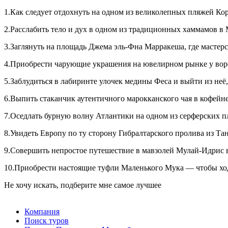
1.Как следует отдохнуть на одном из великолепных пляжей Кор
2.Расслабить тело и дух в одном из традиционных хаммамов в
3.Заглянуть на площадь Джема эль-Фна Марракеша, где мастерс
4.Приобрести чарующие украшения на ювелирном рынке у вор
5.Заблудиться в лабиринте улочек медины Феса и выйти из неё,
6.Выпить стаканчик аутентичного марокканского чая в кофейн
7.Оседлать бурную волну Атлантики на одном из серферских п
8.Увидеть Европу по ту сторону Гибралтарского пролива из Та
9.Совершить непростое путешествие в мавзолей Мулай-Идрис в
10.Приобрести настоящие туфли Маленького Мука — чтобы ход
Не хочу искать, подберите мне самое лучшее
Компания
Поиск туров