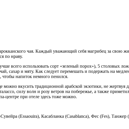
рокканского чая. Каждый уважающий себя магрибец за свою жиз
я по нраву.
лучше всего использовать сорт «зеленый порох»), 5 столовых ло
чай, сахар и мяту. Как следует перемешать и подержать на медле
, чтобы напиток немного пенился.
ще можно вкусить традиционной арабской экзотики, не жертвуя д
алассо, силу волн и розу ветров на побережье, а также примети
па-центре при отеле здесь тоже можно.
вейра (Essaouira), Касабланка (Casablanca), Фес (Fes), Танжер (T